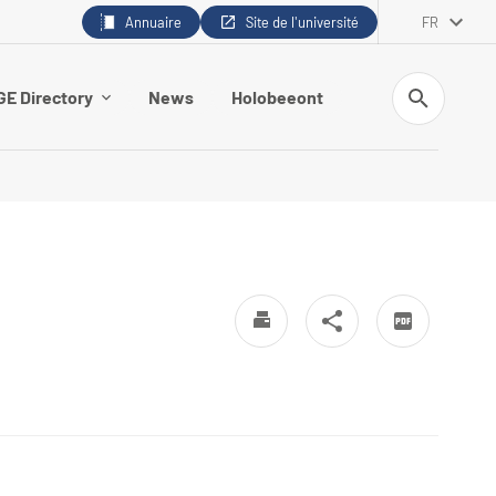
Annuaire
Site de l'université
FR
Recherche
E Directory
News
Holobeeont