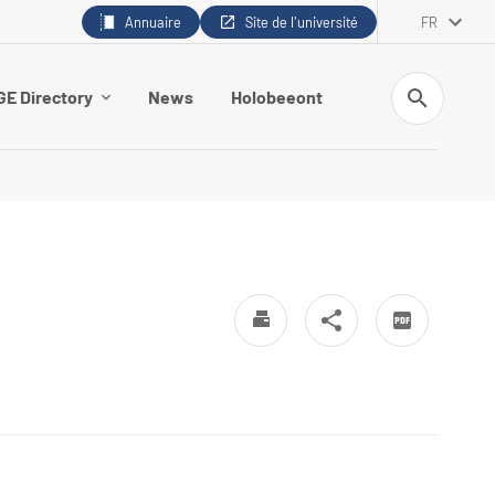
Annuaire
Site de l'université
FR
Recherche
E Directory
News
Holobeeont