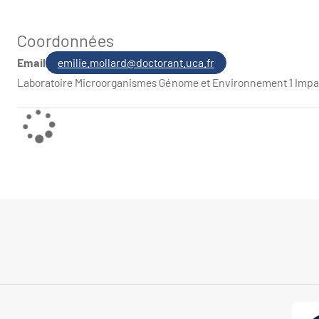
Coordonnées
Email
emilie.mollard@doctorant.uca.fr
Laboratoire Microorganismes Génome et Environnement 1 Impas