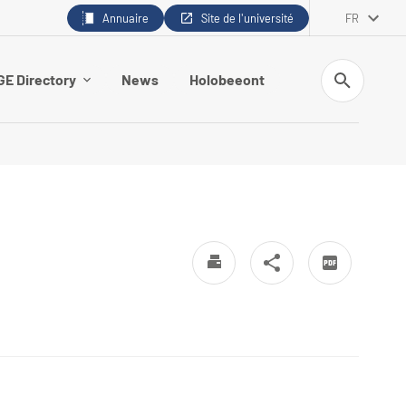
Annuaire
Site de l'université
FR
Recherche
E Directory
News
Holobeeont