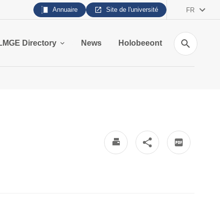
Annuaire
Site de l'université
FR
Recherche
LMGE Directory
News
Holobeeont