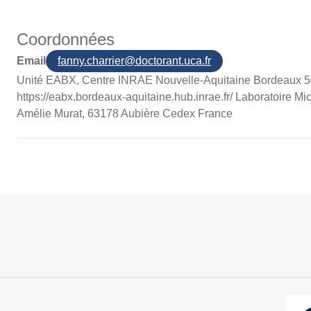
Coordonnées
Email
fanny.charrier@doctorant.uca.fr
Unité EABX, Centre INRAE Nouvelle-Aquitaine Bordeaux 5
https://eabx.bordeaux-aquitaine.hub.inrae.fr/ Laboratoire
Amélie Murat, 63178 Aubière Cedex France