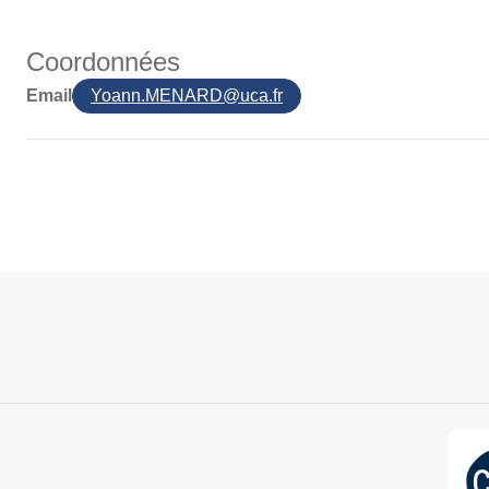
Coordonnées
Email
Yoann.MENARD@uca.fr