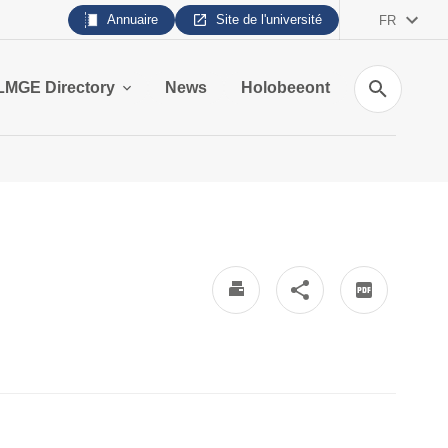
Annuaire
Site de l'université
FR
Recherche
LMGE Directory
News
Holobeeont