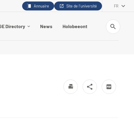
Annuaire
Site de l'université
FR
Recherche
E Directory
News
Holobeeont