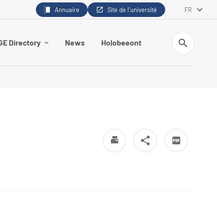
Annuaire
Site de l'université
FR
Recherche
E Directory
News
Holobeeont