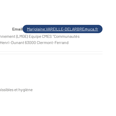
Email
Marjolaine.VAREILLE-DELARBRE@uca.fr
ronnement (LMGE) Equipe CMES "Communautés
e Henri-Dunant 63000 Clermont-Ferrand
missibles et hygiène